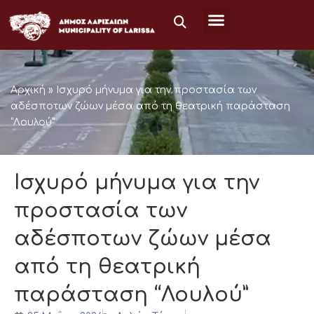
Μετάβαση
στο
περιεχόμενο
Αρχική
»
Ισχυρό μήνυμα για την προστασία των
αδέσποτων ζώων μέσα από τη θεατρική παράσταση
“Λουλού”
Ισχυρό μήνυμα για την
προστασία των
αδέσποτων ζώων μέσα
από τη θεατρική
παράσταση “Λουλού”