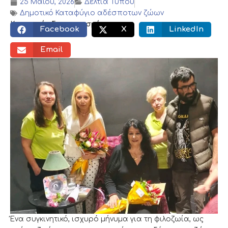
25 Μαΐου, 2026
Δελτία Τύπου
Δημοτικό Καταφύγιο αδέσποτων ζώων
Κοινωνικός διαμοιρασμός:
Facebook
X
LinkedIn
Email
Ένα συγκινητικό, ισχυρό μήνυμα για τη φιλοζωία, ως