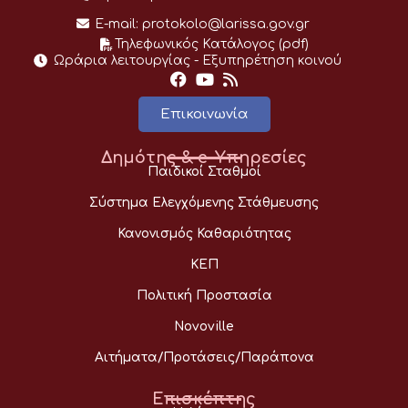
E-mail:
protokolo@larissa.gov.gr
Τηλεφωνικός Κατάλογος (pdf)
Ωράρια λειτουργίας - Eξυπηρέτηση κοινού
Επικοινωνία
Δημότης & e-Υπηρεσίες
Παιδικοί Σταθμοί
Σύστημα Ελεγχόμενης Στάθμευσης
Κανονισμός Καθαριότητας
ΚΕΠ
Πολιτική Προστασία
Novoville
Αιτήματα/Προτάσεις/Παράπονα
Επισκέπτης