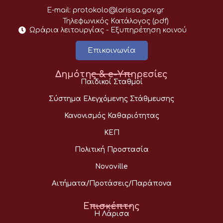
E-mail:
protokolo@larissa.gov.gr
Τηλεφωνικός Κατάλογος (pdf)
Ωράρια λειτουργίας - Eξυπηρέτηση κοινού
Επικοινωνία
Δημότης & e-Υπηρεσίες
Παιδικοί Σταθμοί
Σύστημα Ελεγχόμενης Στάθμευσης
Κανονισμός Καθαριότητας
ΚΕΠ
Πολιτική Προστασία
Novoville
Αιτήματα/Προτάσεις/Παράπονα
Επισκέπτης
Η Λάρισα