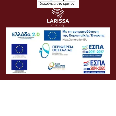
Όροι Χρήσης
Προσωπικά Δεδομένα
Πολιτική Cookies
Πολιτική Απορρήτου
Προσβασιμότητα
Συχνές Ερωτήσεις
Βοήθεια
Σύνδεση
Ελληνικά
English
©
Δήμος Λαρισαίων