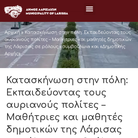
Μετάβαση
στο
περιεχόμενο
Αρχική
»
Κατασκήνωση στην πόλη: Εκπαιδεύοντας τους
αυριανούς πολίτες – Μαθήτριες και μαθητές δημοτικών
της Λάρισας σε ρόλους «συμβούλων» και «Δημοτικής
Αρχής»
Κατασκήνωση στην πόλη:
Εκπαιδεύοντας τους
αυριανούς πολίτες –
Μαθήτριες και μαθητές
δημοτικών της Λάρισας