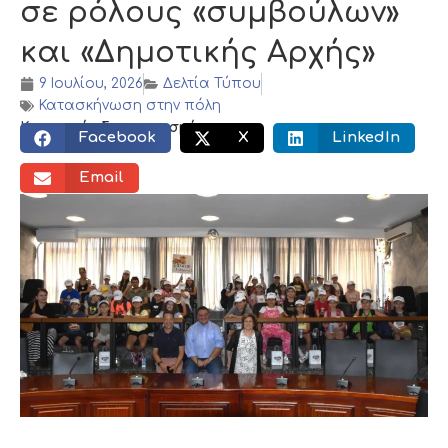
σε ρόλους «συμβούλων»
και «Δημοτικής Αρχής»
9 Ιουλίου, 2026
Δελτία Τύπου
Κατασκήνωση στην πόλη
Κοινωνικός διαμοιρασμός:
Facebook
X
LinkedIn
Email