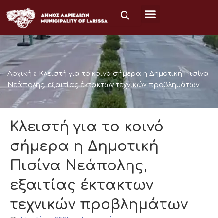
Μετάβαση
στο
περιεχόμενο
Αρχική
»
Κλειστή για το κοινό σήμερα η Δημοτική Πισίνα
Νεάπολης, εξαιτίας έκτακτων τεχνικών προβλημάτων
Κλειστή για το κοινό
σήμερα η Δημοτική
Πισίνα Νεάπολης,
εξαιτίας έκτακτων
τεχνικών προβλημάτων