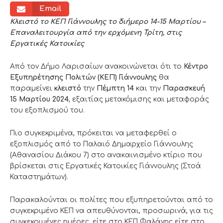
Email
Κλειστό το ΚΕΠ Γιάννουλης το διήμερο 14-15 Μαρτίου –
Επαναλειτουργία από την ερχόμενη Τρίτη, στις
Εργατικές Κατοικίες
Από τον Δήμο Λαρισαίων ανακοινώνεται ότι το
Κέντρο
Εξυπηρέτησης Πολιτών (ΚΕΠ) Γιάννουλης
θα
παραμείνει
κλειστό
την
Πέμπτη
14
και την
Παρασκευή
15
Μαρτίου
2024
, εξαιτίας μετακόμισης και μεταφοράς
του εξοπλισμού του.
Πιο συγκεκριμένα, πρόκειται να μεταφερθεί ο
εξοπλισμός από το Παλαιό Δημαρχείο Γιάννουλης
(Αθανασίου Διάκου 7) στο ανακαινισμένο κτίριο που
βρίσκεται στις Εργατικές Κατοικίες Γιάννουλης (Στοά
Καταστημάτων).
Παρακαλούνται οι πολίτες που εξυπηρετούνται από το
συγκεκριμένο ΚΕΠ να απευθύνονται, προσωρινά, για τις
συγκεκριμένες ημέρες, είτε στο ΚΕΠ Φαλάνης είτε στο