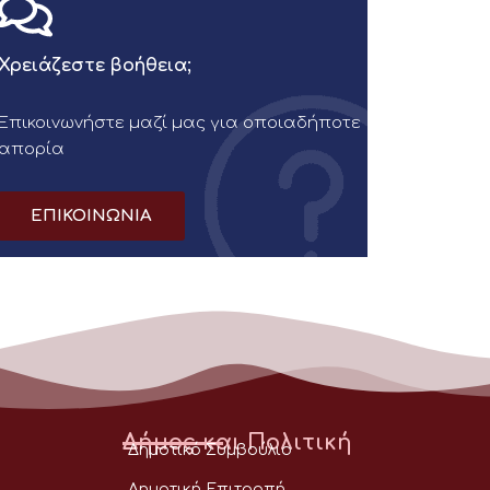
Χρειάζεστε βοήθεια;
Επικοινωνήστε μαζί μας για οποιαδήποτε
απορία
ΕΠΙΚΟΙΝΩΝΙΑ
Δήμος και Πολιτική
Δημοτικό Συμβούλιο
Δημοτική Επιτροπή