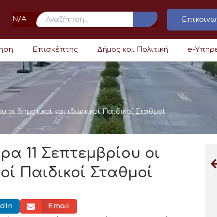
N/A
Επικοινω
ρηση
Επισκέπτης
Δήμος και Πολιτική
e-Υπηρ
υ οι δημοτικοί και ιδιωτικοί Παιδικοί Σταθμοί
ρα 11 Σεπτεμβρίου οι
κοί Παιδικοί Σταθμοί
dIn
Email