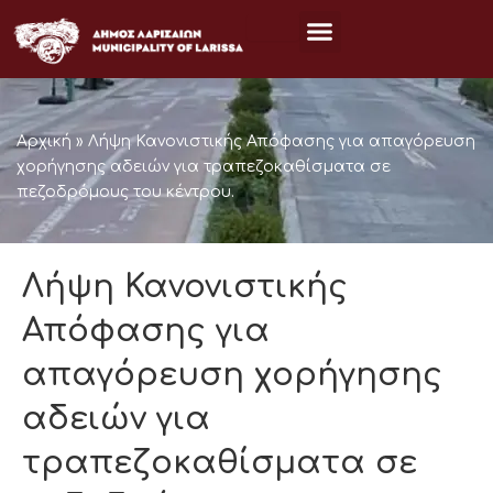
Μετάβαση
στο
περιεχόμενο
Αρχική
»
Λήψη Κανονιστικής Απόφασης για απαγόρευση
χορήγησης αδειών για τραπεζοκαθίσματα σε
πεζοδρόμους του κέντρου.
Λήψη Κανονιστικής
Απόφασης για
απαγόρευση χορήγησης
αδειών για
τραπεζοκαθίσματα σε