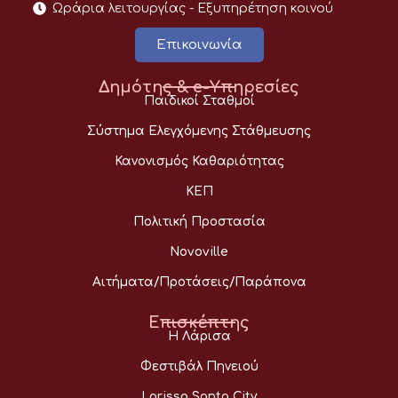
Ωράρια λειτουργίας - Eξυπηρέτηση κοινού
Επικοινωνία
Δημότης & e-Υπηρεσίες
Παιδικοί Σταθμοί
Σύστημα Ελεγχόμενης Στάθμευσης
Κανονισμός Καθαριότητας
ΚΕΠ
Πολιτική Προστασία
Novoville
Αιτήματα/Προτάσεις/Παράπονα
Επισκέπτης
Η Λάρισα
Φεστιβάλ Πηνειού
Larissa Santa City