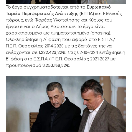
Το έργο συγχρηματοδοτείται από το
Ευρωπαϊκό
Ταμείο Περιφερειακής Ανάπτυξης (ΕΤΠΑ)
και Εθνικούς
πόρους, ενώ Φορέας Υλοποίησης και Κύριος του
έργου είναι ο Δήμος Λαρισαίων. Το έργο είναι
χαρακτηρισμένο ως τμηματοποιημένο (phasing).
Ολοκληρώθηκε η Α΄ φάση που αφορά στο Ε.Σ.Π.Α./
Π.Ε.Π. Θεσσαλίας 2014-2020 με τις δαπάνες της να
ανέρχονται σε
1.222.423,22€.
Στις 02-10-2024 εντάχθηκε η
Β΄ φάση στο Ε.Σ.Π.Α./ Π.Ε.Π. Θεσσαλίας 2021-2027 με
προϋπολογισμό
3.253.188,32€.