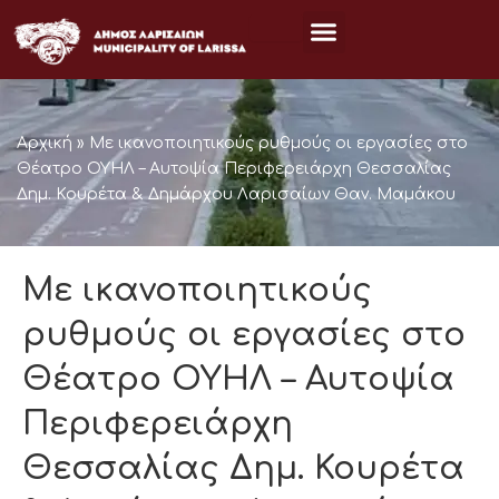
Μετάβαση
στο
περιεχόμενο
Αρχική
»
Με ικανοποιητικούς ρυθμούς οι εργασίες στο
Θέατρο ΟΥΗΛ – Αυτοψία Περιφερειάρχη Θεσσαλίας
Δημ. Κουρέτα & Δημάρχου Λαρισαίων Θαν. Μαμάκου
Με ικανοποιητικούς
ρυθμούς οι εργασίες στο
Θέατρο ΟΥΗΛ – Αυτοψία
Περιφερειάρχη
Θεσσαλίας Δημ. Κουρέτα