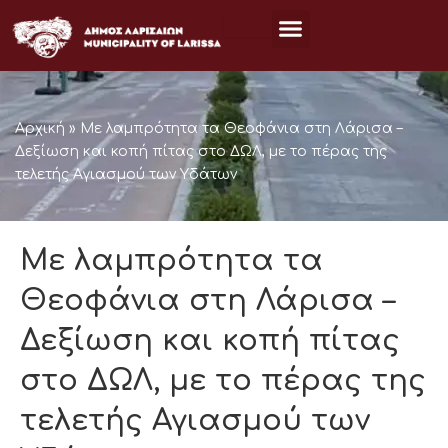
Μετάβαση
στο
περιεχόμενο
Αρχική
»
Με λαμπρότητα τα Θεοφάνια στη Λάρισα –
Δεξίωση και κοπή πίτας στο ΔΩΛ, με το πέρας της
τελετής Αγιασμού των Υδάτων
Με λαμπρότητα τα
Θεοφάνια στη Λάρισα –
Δεξίωση και κοπή πίτας
στο ΔΩΛ, με το πέρας της
τελετής Αγιασμού των