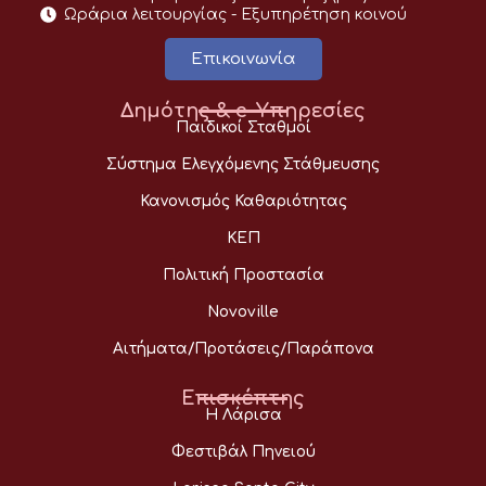
Ωράρια λειτουργίας - Eξυπηρέτηση κοινού
Επικοινωνία
Δημότης & e-Υπηρεσίες
Παιδικοί Σταθμοί
Σύστημα Ελεγχόμενης Στάθμευσης
Κανονισμός Καθαριότητας
ΚΕΠ
Πολιτική Προστασία
Novoville
Αιτήματα/Προτάσεις/Παράπονα
Επισκέπτης
Η Λάρισα
Φεστιβάλ Πηνειού