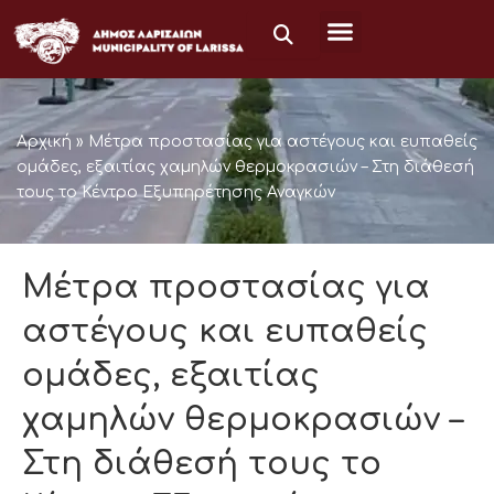
Μετάβαση
στο
περιεχόμενο
Αρχική
»
Μέτρα προστασίας για αστέγους και ευπαθείς
ομάδες, εξαιτίας χαμηλών θερμοκρασιών – Στη διάθεσή
τους το Κέντρο Εξυπηρέτησης Αναγκών
Μέτρα προστασίας για
αστέγους και ευπαθείς
ομάδες, εξαιτίας
χαμηλών θερμοκρασιών –
Στη διάθεσή τους το