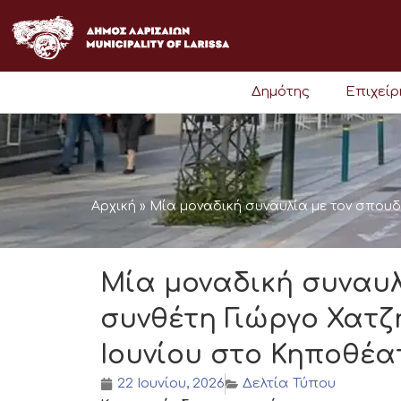
Μετάβαση
στο
περιεχόμενο
Δημότης
Επιχεί
Αρχική
»
Μία μοναδική συναυλία με τον σπουδ
Μία μοναδική συναυλ
συνθέτη Γιώργο Χατζη
Ιουνίου στο Κηποθέ
22 Ιουνίου, 2026
Δελτία Τύπου