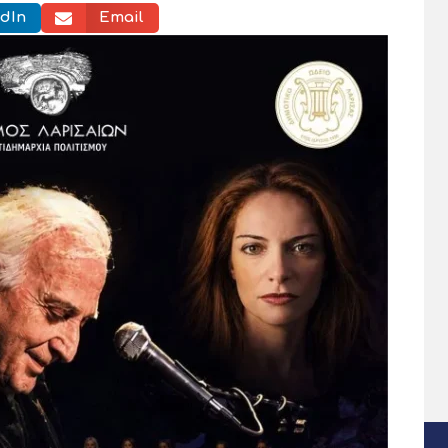
dIn
Email