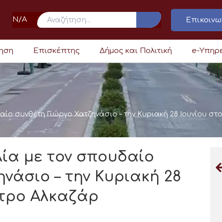
N/A
Επικοινω
ρηση
Επισκέπτης
Δήμος και Πολιτική
e-Υπηρ
αίο συνθέτη Γιώργο Χατζηνάσιο – την Κυριακή 28 Ιουνίου σ
ία με τον σπουδαίο
νάσιο – την Κυριακή 28
ατρο Αλκαζάρ