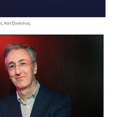
ος Χατζηνάσιος