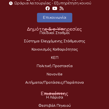
Ωράρια λειτουργίας - Eξυπηρέτηση κοινού
Επικοινωνία
Δημότης & e-Υπηρεσίες
Παιδικοί Σταθμοί
Σύστημα Ελεγχόμενης Στάθμευσης
Κανονισμός Καθαριότητας
ΚΕΠ
Πολιτική Προστασία
Novoville
Αιτήματα/Προτάσεις/Παράπονα
Επισκέπτης
Η Λάρισα
Φεστιβάλ Πηνειού