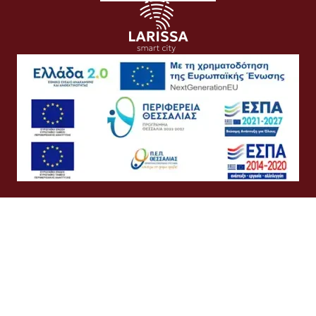
Όροι Χρήσης
Προσωπικά Δεδομένα
Πολιτική Cookies
Πολιτική Απορρήτου
Προσβασιμότητα
Συχνές Ερωτήσεις
Βοήθεια
Σύνδεση
Ελληνικά
English
©
Δήμος Λαρισαίων