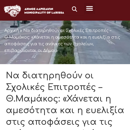
Μετάβαση
στο
περιεχόμενο
Αρχική
»
Να διατηρηθούν οι Σχολικές Επιτροπές –
Θ.Μαμάκος: «Χάνεται η αμεσότητα και η ευελιξία στις
αποφάσεις για τις ανάγκες των σχολείων,
επιβαρύνονται οι Δήμοι»
Να διατηρηθούν οι
Σχολικές Επιτροπές –
Θ.Μαμάκος: «Χάνεται η
αμεσότητα και η ευελιξία
στις αποφάσεις για τις