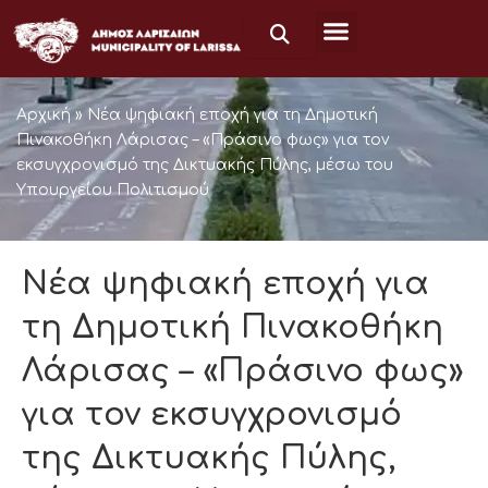
Μετάβαση
στο
περιεχόμενο
Αρχική
»
Νέα ψηφιακή εποχή για τη Δημοτική
Πινακοθήκη Λάρισας – «Πράσινο φως» για τον
εκσυγχρονισμό της Δικτυακής Πύλης, μέσω του
Υπουργείου Πολιτισμού
Νέα ψηφιακή εποχή για
τη Δημοτική Πινακοθήκη
Λάρισας – «Πράσινο φως»
για τον εκσυγχρονισμό
της Δικτυακής Πύλης,