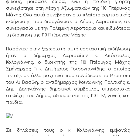
φίλους, μοίρασε δώρα, ενώ η παιδική γιορτή
συνεχίστηκε στη Λέσχη Αξιωματικών της 110 Πτέρυγας
Μάχης. Όλα αυτά συνέβησαν στο πλαίσιο εορταστικής
εκδήλωσης που διοργάνωσε ο Δήμος Λαρισαίων, σε
συνεργασία με την Πολεμική Αεροπορία και ειδικότερα
τη διοίκηση της 110 Πτέρυγας Μάχης.
Παρόντες στην ξεχωριστή αυτή εορταστική εκδήλωση
ήταν ο δήμαρχος Λαρισαίων κ. Απόστολος
Καλογιάννης, ο διοικητής της 110 Πτέρυγας Μάχης
Σμήναρχος (Ι) κ. Δημήτριος Τσιρογιαννίδης, ο οποίος
πέταξε με άλλο μαχητικό που συνόδευσε το Phantom
του Αι Βασίλη, ο αντιδήμαρχος Κοινωνικής Πολιτικής κ.
Δημ. Δεληγιάννης, δημοτικοί σύμβουλοι, υπηρεσιακά
στελέχη του Δήμου, αξιωματικοί της 110 Π.Μ, γονείς και
παιδιά.
Σε δηλώσεις τους ο κ. Καλογιάννης εμφανώς