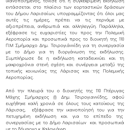
ικανοποιημένος, τόνισε ότι η συγκεκριμένη εκδήλωση
εντάσσεται στο πλαίσιο των εορταστικών δράσεων
του Δήμου Λαρισαίων, υπογραμμίζοντας ότι όλοι μας
αυτές τις ημέρες, πρέπει να τις περνάμε με
αξιοπρέπεια, ανθρωπιά και αλληλεγγύη. Παράλληλα,
εξέφρασε τις ευχαριστίες του προς την Πολεμική
Αεροπορία και προσωπικά προς το διοικητή της 110
Π.Μ Σμήμαρχο Δημ. Τσιρογιάννίδη για τη συνεργασία
με το Δήμο για τη διοργάνωση της εκδήλωσης.
Συμπλήρωσε δε η εκδήλωση καταδεικνύει και τη
μακροχρόνια στενή σχέση και συνέργεια μεταξύ της
τοπικής κοινωνίας της Λάρισας και της Πολεμικής
Αεροπορίας.
Από την πλευρά του ο διοικητής της 110 Πτέρυγας
Μάχης Σμήμαρχος (Ι) Δημ. Τσιρογιαννίδης, αφού
ευχήθηκε καλή χρονιά σε όλους τους κατοίκους της
Λάρισας, εξέφρασε την ικανοποίησή του για την
πετυχημένη εκδήλωση και για το επίπεδο της
συνεργασίας με το Δήμο Λαρισαίων και προσωπικά
με το δήμαρχο κ. Καλογιάννη.