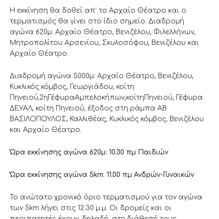
Η εκκίνηση θα δοθεί απ’ το Αρχαίο Θέατρο και ο
τερματισμός θα γίνει στο ίδιο σημείο. Διαδρομή
αγώνα 620μ: Αρχαίο Θέατρο, Βενιζέλου, Φιλελλήνων,
Μητροπολίτου Αρσενίου, Σκυλοσόφου, Βενιζέλου και
Αρχαίο Θέατρο.
Διαδρομή αγώνα 5000μ: Αρχαίο Θέατρο, Βενιζέλου,
Κυκλικός κόμβος, Γεωργιάδου, κοίτη
Πηνειού,2ηΓέφυραΑμπελοκήπων,κοίτηΠηνειού, Γέφυρα
ΔΕΥΑΛ, κοίτη Πηνειού, έξοδος στη ράμπα ΑΒ
ΒΑΣΙΛΟΠΟΥΛΟΣ, Καλλιθέας, Κυκλικός κόμβος, Βενιζέλου
και Αρχαίο Θέατρο.
Ώρα εκκίνησης αγώνα 620μ: 10.30 πμ Παιδιών
Ώρα εκκίνησης αγώνα 5
km
: 11.00 πμ Ανδρών-Γυναικών
Το ανώτατο χρονικό όριο τερματισμού για τον αγώνα
των 5km λήγει στις 12.30 μ.μ. Οι δρομείς και οι
περιπατητές έχουν, δηλαδή, στη διάθεσή τους