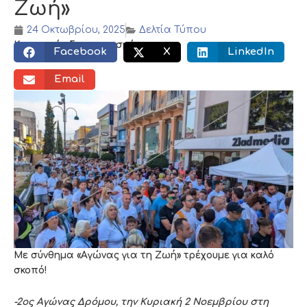
Ζωή»
24 Οκτωβρίου, 2025
Δελτία Τύπου
Κοινωνικός διαμοιρασμός:
Facebook
X
LinkedIn
Email
Με σύνθημα «Αγώνας για τη Ζωή» τρέχουμε για καλό
σκοπό!
-2ος Αγώνας Δρόμου, την Κυριακή 2 Νοεμβρίου στη