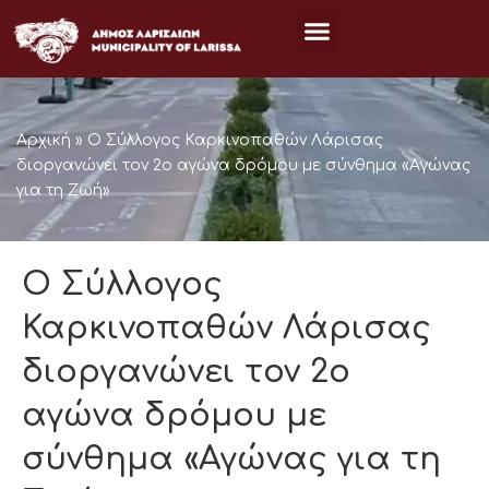
Μετάβαση
στο
περιεχόμενο
Αρχική
»
O Σύλλογος Καρκινοπαθών Λάρισας
διοργανώνει τον 2ο αγώνα δρόμου με σύνθημα «Αγώνας
για τη Ζωή»
O Σύλλογος
Καρκινοπαθών Λάρισας
διοργανώνει τον 2ο
αγώνα δρόμου με
σύνθημα «Αγώνας για τη