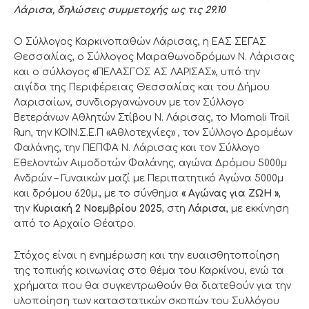
Λάρισα, δηλώσεις συμμετοχής ως τις 29.10
O Σύλλογος Καρκινοπαθών Λάρισας, η ΕΑΣ ΣΕΓΑΣ
Θεσσαλίας, ο Σύλλογος Μαραθωνοδρόμων Ν. Λάρισας
και ο σύλλογος «ΠΕΛΑΣΓΟΣ ΑΣ ΛΑΡΙΣΑΣ», υπό την
αιγίδα της Περιφέρειας Θεσσαλίας και του Δήμου
Λαρισαίων, συνδιοργανώνουν με τον Σύλλογο
Βετεράνων Αθλητών Στίβου Ν. Λάρισας, το Mamali Trail
Run, την ΚΟΙΝ.Σ.Ε.Π «Αθλοτεχνίες» , τον Σύλλογο Δρομέων
Φαλάνης, την ΠΕΠΦΑ Ν. Λάρισας και τον Σύλλογο
Εθελοντών Αιμοδοτών Φαλάνης, αγώνα Δρόμου 5000μ
Ανδρών – Γυναικών μαζί με Περιπατητικό Αγώνα 5000μ
και δρόμου 620μ., με το σύνθημα
« Αγώνας για ΖΩΗ »
,
την
Κυριακή 2 Νοεμβρίου 2025
, στη
Λάρισα
, με εκκίνηση
από το Αρχαίο Θέατρο.
Στόχος είναι η ενημέρωση και την ευαισθητοποίηση
της τοπικής κοινωνίας στο θέμα του Καρκίνου, ενώ τα
χρήματα που θα συγκεντρωθούν θα διατεθούν για την
υλοποίηση των καταστατικών σκοπών του Συλλόγου