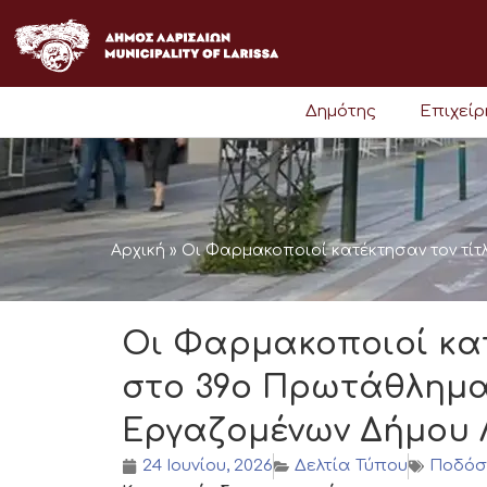
Μετάβαση
στο
περιεχόμενο
Δημότης
Επιχεί
Αρχική
»
Οι Φαρμακοποιοί κατέκτησαν τον τί
Οι Φαρμακοποιοί κατ
στο 39ο Πρωτάθλημ
Εργαζομένων Δήμου 
24 Ιουνίου, 2026
Δελτία Τύπου
Ποδόσ