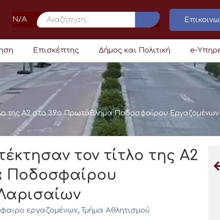
N/A
Επικοινω
ρηση
Επισκέπτης
Δήμος και Πολιτική
e-Υπηρ
τλο της Α2 στο 39ο Πρωτάθλημα Ποδοσφαίρου Εργαζομένων
έκτησαν τον τίτλο της Α2
α Ποδοσφαίρου
Λαρισαίων
φαιρο εργαζομένων
,
Τμήμα Αθλητισμού