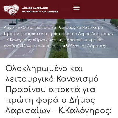
Μετάβαση
στο
περιεχόμενο
Αρχική
»
Ολοκληρωμένο και λειτουργικό Κανονισμό
Πρασίνου αποκτά για πρώτη φορά ο Δήμος Λαρισαίων
– Κ.Καλόγηρος: «Οργανώνουμε, προστατεύουμε και
αναβαθμίζουμε το φυσικό περιβάλλον της Λάρισας»
Ολοκληρωμένο και
λειτουργικό Κανονισμό
Πρασίνου αποκτά για
πρώτη φορά ο Δήμος
Λαρισαίων – Κ.Καλόγηρος: