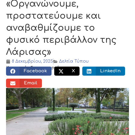
«Οργανώνουμε,
προστατεύουμε και
αναβαθμίζουμε το
φυσικό περιβάλλον της
Λάρισας»
8 Δεκεμβρίου, 2025
Δελτία Τύπου
Κοινωνικός διαμοιρασμός:
Facebook
X
LinkedIn
Email