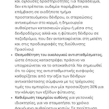
και οχλούσες δραστηριότητες. Για παράδειγμα,
δεν επιτρέπεται ουδεμία παρέμβαση και
επέμβαση σε οιοδήποτε τμήμα
προστατευόμενου δένδρου, οι στερεώσεις
αντικειμένων στο κορμό, η δημιουργία
αυθαίρετων κατασκευών γύρω ή μέσα στις
δενδροδόχους αλλά και η φύτευση δένδρου σε
πεζοδρόμιο, που δεν ανταποκρίνεται στη μελέτη
και στις προδιαγραφές της διεύθυνσης
Πρασίνου)
Θεσμοθέτηση του οικολογικού αντισταθμίσματος
,
ώστε όποιος καταστρέφει πράσινο να
υποχρεώνεται να το αποκαθιστά. Να σημειωθεί
ότι το ύψος της αντισταθµιστικής εισφοράς
καθορίζεται από την αξία των δένδρων
αντικατάστασης σύμφωνα µε τις τρέχουσες
τιμές του εμπορίου συν µία προσαύξηση 30% για
την κάλυψη των εξόδων φύτευσης.
Καθιέρωση τεκμηρίου ευθύνης
για γειτονικές
ιδιοκτησίες, για να σταματήσει το χρόνιο
φαινόμενο αυθαίρετων κοπών. Σε περίπτωση