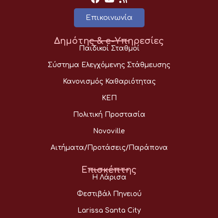
Επικοινωνία
Δημότης & e-Υπηρεσίες
Παιδικοί Σταθμοί
Σύστημα Ελεγχόμενης Στάθμευσης
Κανονισμός Καθαριότητας
ΚΕΠ
Πολιτική Προστασία
Novoville
Αιτήματα/Προτάσεις/Παράπονα
Επισκέπτης
Η Λάρισα
Φεστιβάλ Πηνειού
Larissa Santa City