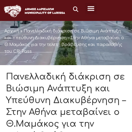
Μετάβαση
στο
περιεχόμενο
Αρχική
»
Πανελλαδική διάκριση σε Βιώσιμη Ανάπτυξη
και Υπεύθυνη Διακυβέρνηση – Στην Αθήνα μεταβαίνει ο
Θ.Μαμάκος για την τελετή βράβευσης και παραλαβής
του CRI Pass
Πανελλαδική διάκριση σε
Βιώσιμη Ανάπτυξη και
Υπεύθυνη Διακυβέρνηση –
Στην Αθήνα μεταβαίνει ο
Θ.Μαμάκος για την