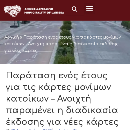
Μετάβαση
στο
περιεχόμενο
Αρχική
»
Παράταση ενός έτους για τις κάρτες μονίμων
κατοίκων – Ανοιχτή παραμένει η διαδικασία έκδοσης
για νέες κάρτες
Παράταση ενός έτους
για τις κάρτες μονίμων
κατοίκων – Ανοιχτή
παραμένει η διαδικασία
έκδοσης για νέες κάρτες