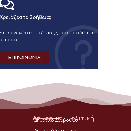
Χρειάζεστε βοήθεια;
Επικοινωνήστε μαζί μας για οποιαδήποτε
απορία
ΕΠΙΚΟΙΝΩΝΙΑ
Δήμος και Πολιτική
Δημοτικό Συμβούλιο
Δημοτική Επιτροπή