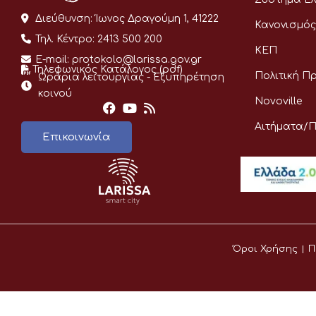
Διεύθυνση:
Ίωνος Δραγούμη 1, 41222
Κανονισμός
Τηλ. Κέντρο:
2413 500 200
ΚΕΠ
E-mail:
protokolo@larissa.gov.gr
Τηλεφωνικός Κατάλογος (pdf)
Πολιτική Π
Ωράρια λειτουργίας - Eξυπηρέτηση
κοινού
Novoville
Αιτήματα/
Επικοινωνία
Όροι Χρήσης
Π