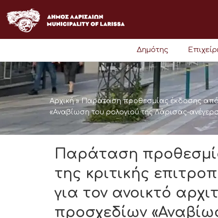
Μετάβαση
στο
περιεχόμενο
Δημότης
Επιχεί
Αρχική
»
Παράταση προθεσμίας έκδοσης απόφα
«Αναβίωση του ρολογιού της Λάρισας-ανέγερσ
Παράταση προθεσμί
της κριτικής επιτρο
για τον ανοικτό αρχι
προσχεδίων «Αναβίωσ