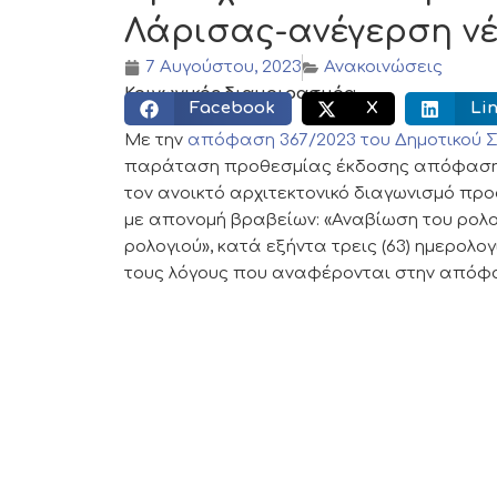
Λάρισας-ανέγερση νέ
7 Αυγούστου, 2023
Ανακοινώσεις
Κοινωνικός διαμοιρασμός:
Facebook
X
Li
Με την
απόφαση
367
/2023
του Δημοτικού 
παράταση προθεσμίας έκδοσης απόφασης 
τον ανοικτό αρχιτεκτονικό διαγωνισμό προ
με
απονομή
βραβείων:
«Αναβίωση
του
ρολο
ρολογιού»
,
κατά εξήντα τρεις (63) ημερολογ
τους λόγους
που αναφέρονται στην απόφ