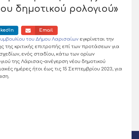
ου δημοτικού ρολογιού»
nkedIn
Email
Συμβουλίου του Δήμου Λαρισαίων
ε
γκρίνεται
την
της κριτικής επιτροπής επί των
προτάσεων για
σχεδίων, ενός σταδίου, κάτω των ορίων
γιού
της
Λάρισας
–
ανέγερση
ν
έου
δημοτικού
ιακές ημέρες ήτοι έως τις 15
Σεπτεμβρίου
2023
, για
αση.