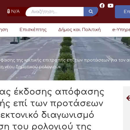
N/A
Επ
ρηση
Επισκέπτης
Δήμος και Πολιτική
e-Υπηρ
σης της κριτικής επιτροπής επί των προτάσεων για τον α
η νέου δημοτικού ρολογιού»
ας έκδοσης απόφασης
πής επί των προτάσεων
τεκτονικό διαγωνισμό
η του ρολογιού της