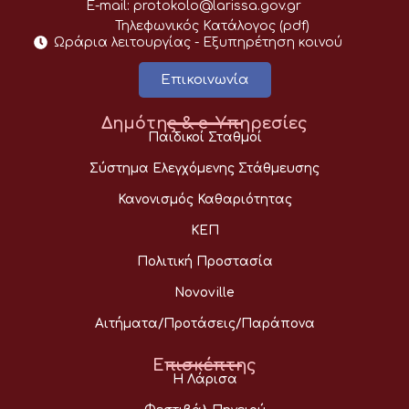
E-mail:
protokolo@larissa.gov.gr
Τηλεφωνικός Κατάλογος (pdf)
Ωράρια λειτουργίας - Eξυπηρέτηση κοινού
Επικοινωνία
Δημότης & e-Υπηρεσίες
Παιδικοί Σταθμοί
Σύστημα Ελεγχόμενης Στάθμευσης
Κανονισμός Καθαριότητας
ΚΕΠ
Πολιτική Προστασία
Novoville
Αιτήματα/Προτάσεις/Παράπονα
Επισκέπτης
Η Λάρισα