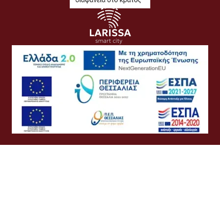
Όροι Χρήσης
Προσωπικά Δεδομένα
Πολιτική Cookies
Πολιτική Απορρήτου
Προσβασιμότητα
Συχνές Ερωτήσεις
Βοήθεια
Σύνδεση
Ελληνικά
English
©
Δήμος Λαρισαίων