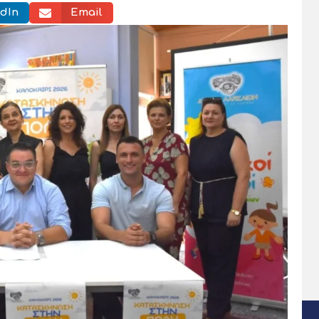
dIn
Email