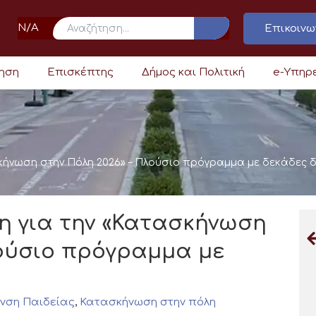
N/A
Επικοινω
ρηση
Επισκέπτης
Δήμος και Πολιτική
e-Υπηρ
σκήνωση στην Πόλη 2026» – Πλούσιο πρόγραμμα με δεκάδες 
η για την «Κατασκήνωση
λούσιο πρόγραμμα με
νση Παιδείας
,
Κατασκήνωση στην πόλη