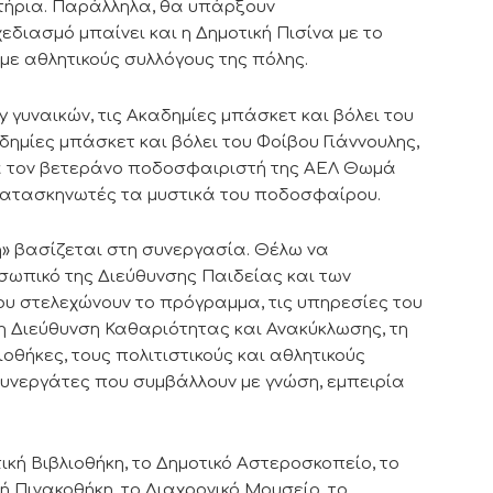
τήρια. Παράλληλα, θα υπάρξουν
διασμό μπαίνει και η Δημοτική Πισίνα με το
 με αθλητικούς συλλόγους της πόλης.
y γυναικών, τις Ακαδημίες μπάσκετ και βόλει του
δημίες μπάσκετ και βόλει του Φοίβου Γιάννουλης,
ά τον βετεράνο ποδοσφαιριστή της ΑΕΛ Θωμά
κατασκηνωτές τα μυστικά του ποδοσφαίρου.
» βασίζεται στη συνεργασία. Θέλω να
ωπικό της Διεύθυνσης Παιδείας και των
υ στελεχώνουν το πρόγραμμα, τις υπηρεσίες του
τη Διεύθυνση Καθαριότητας και Ανακύκλωσης, τη
ιοθήκες, τους πολιτιστικούς και αθλητικούς
 συνεργάτες που συμβάλλουν με γνώση, εμπειρία
ική Βιβλιοθήκη, το Δημοτικό Αστεροσκοπείο, το
 Πινακοθήκη, το Διαχρονικό Μουσείο, το