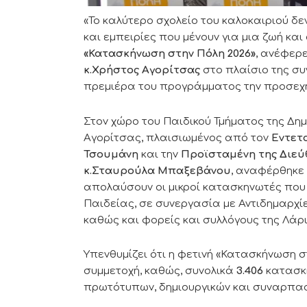
«Το καλύτερο σχολείο του καλοκαιριού δεν
και εμπειρίες που μένουν για μια ζωή κα
«Κατασκήνωση στην Πόλη 2026»
, ανέφερ
κ.Χρήστος Αγορίτσας
στο πλαίσιο της σ
πρεμιέρα του προγράμματος την προσε
Στον χώρο του Παιδικού Τμήματος της Δημο
Αγορίτσας, πλαισιωμένος από τον
Εντετ
Τσουμάνη
και την
Προϊσταμένη της Διεύ
κ.Σταυρούλα Μπαξεβάνου
, αναφέρθηκε 
απολαύσουν οι μικροί κατασκηνωτές που
Παιδείας, σε συνεργασία με Αντιδημαρχίε
καθώς και φορείς και συλλόγους της Λάρ
Υπενθυμίζει ότι η φετινή «Κατασκήνωση στ
συμμετοχή, καθώς, συνολικά
3.406
κατασκ
πρωτότυπων, δημιουργικών και συναρπα