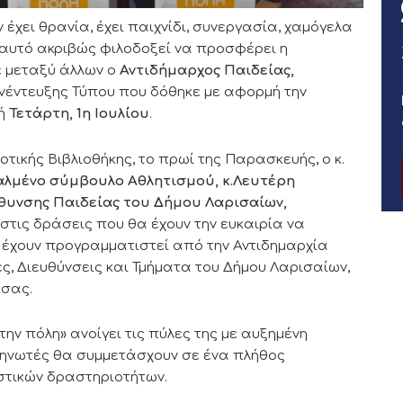
 έχει θρανία, έχει παιχνίδι, συνεργασία, χαμόγελα
ι αυτό ακριβώς φιλοδοξεί να προσφέρει η
ε μεταξύ άλλων ο
Αντιδήμαρχος Παιδείας,
υνέντευξης Τύπου που δόθηκε με αφορμή την
χή
Τετάρτη, 1η Ιουλίου
.
τικής Βιβλιοθήκης, το πρωί της Παρασκευής, ο κ.
αλμένο σύμβουλο Αθλητισμού, κ.Λευτέρη
θυνσης Παιδείας του Δήμου Λαρισαίων,
στις δράσεις που θα έχουν την ευκαιρία να
 έχουν προγραμματιστεί από την Αντιδημαρχία
ς, Διευθύνσεις και Τμήματα του Δήμου Λαρισαίων,
ισας.
ην πόλη» ανοίγει τις πύλες της με αυξημένη
ηνωτές θα συμμετάσχουν σε ένα πλήθος
στικών δραστηριοτήτων.