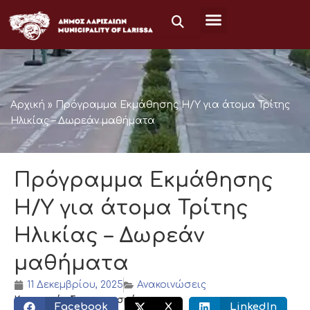
Μετάβαση
στο
περιεχόμενο
Αρχική
»
Πρόγραμμα Εκμάθησης Η/Υ για άτομα Τρίτης
Ηλικίας – Δωρεάν μαθήματα
Πρόγραμμα Εκμάθησης
Η/Υ για άτομα Τρίτης
Ηλικίας – Δωρεάν
μαθήματα
11 Δεκεμβρίου, 2025
Ανακοινώσεις
Κοινωνικός διαμοιρασμός:
Facebook
X
LinkedIn