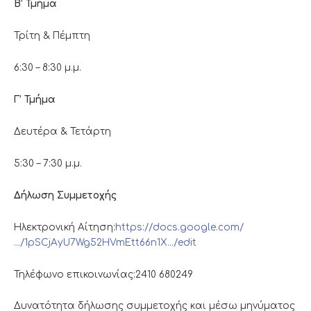
Β’ Τμήμα
Τρίτη & Πέμπτη
6:30 – 8:30 μ.μ.
Γ’ Τμήμα
Δευτέρα & Τετάρτη
5:30 – 7:30 μ.μ.
Δήλωση Συμμετοχής
Ηλεκτρονική Αίτηση:
https://docs.google.com/
…/1pSCjAyU7Wg52HVmEtt66n1X…/edit
Τηλέφωνο επικοινωνίας:2410 680249
Δυνατότητα δήλωσης συμμετοχής και μέσω μηνύματος