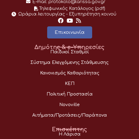
E-mail:
protokolo@larissa.gov.gr
Τηλεφωνικός Κατάλογος (pdf)
Ωράρια λειτουργίας - Eξυπηρέτηση κοινού
Επικοινωνία
Δημότης & e-Υπηρεσίες
Παιδικοί Σταθμοί
Σύστημα Ελεγχόμενης Στάθμευσης
Κανονισμός Καθαριότητας
ΚΕΠ
Πολιτική Προστασία
Novoville
Αιτήματα/Προτάσεις/Παράπονα
Επισκέπτης
Η Λάρισα