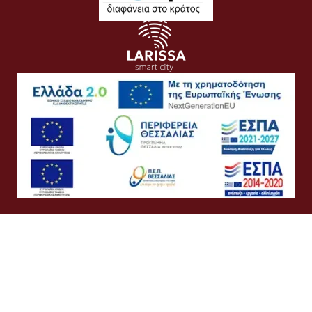
Όροι Χρήσης
Προσωπικά Δεδομένα
Πολιτική Cookies
Πολιτική Απορρήτου
Προσβασιμότητα
Συχνές Ερωτήσεις
Βοήθεια
Σύνδεση
Ελληνικά
English
©
Δήμος Λαρισαίων