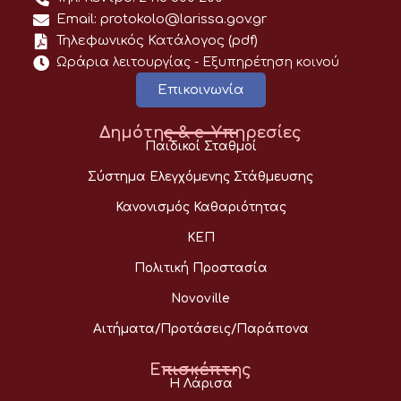
Email: protokolo@larissa.gov.gr
Τηλεφωνικός Κατάλογος (pdf)
Ωράρια λειτουργίας - Eξυπηρέτηση κοινού
Επικοινωνία
Δημότης & e-Υπηρεσίες
Παιδικοί Σταθμοί
Σύστημα Ελεγχόμενης Στάθμευσης
Κανονισμός Καθαριότητας
ΚΕΠ
Πολιτική Προστασία
Novoville
Αιτήματα/Προτάσεις/Παράπονα
Επισκέπτης
Η Λάρισα