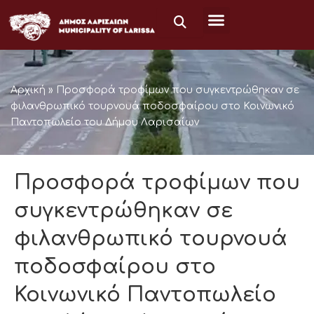
Μετάβαση
στο
περιεχόμενο
Αρχική
»
Προσφορά τροφίμων που συγκεντρώθηκαν σε
φιλανθρωπικό τουρνουά ποδοσφαίρου στο Κοινωνικό
Παντοπωλείο του Δήμου Λαρισαίων
Προσφορά τροφίμων που
συγκεντρώθηκαν σε
φιλανθρωπικό τουρνουά
ποδοσφαίρου στο
Κοινωνικό Παντοπωλείο