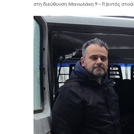
στη διεύθυνση Μανωλάκη 9 – 11 (εντός στοάς