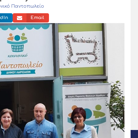
ωνικό Παντοπωλείο
dIn
Email