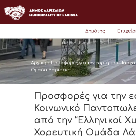
Μετάβαση
στο
περιεχόμενο
Δημότης
Επιχεί
Αρχική
»
Προσφορές για την εορτή του Πάσχα 
Ομάδα Λάρισας
Προσφορές για την 
Κοινωνικό Παντοπωλ
από την “Ελληνικοί Χ
Χορευτική Ομάδα Λά