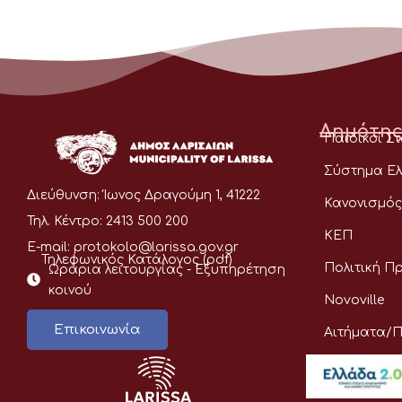
Δημότης
Παιδικοί Σ
Σύστημα Ελ
Διεύθυνση:
Ίωνος Δραγούμη 1, 41222
Κανονισμός
Τηλ. Κέντρο:
2413 500 200
ΚΕΠ
E-mail:
protokolo@larissa.gov.gr
Τηλεφωνικός Κατάλογος (pdf)
Πολιτική Π
Ωράρια λειτουργίας - Eξυπηρέτηση
κοινού
Novoville
Επικοινωνία
Αιτήματα/