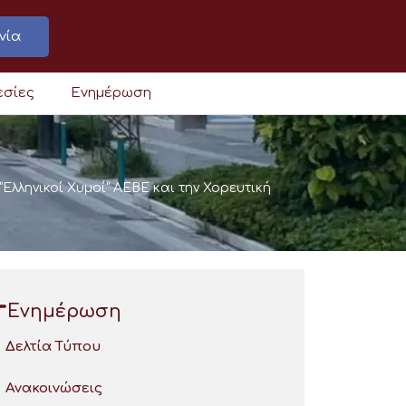
νία
εσίες
Ενημέρωση
λληνικοί Χυμοί” ΑΕΒΕ και την Χορευτική
Ενημέρωση
Δελτία Τύπου
Ανακοινώσεις