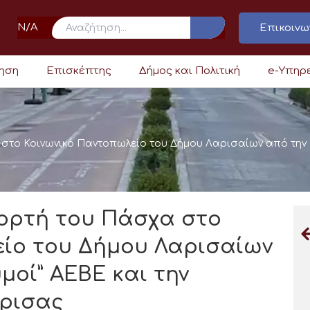
N/A
Επικοινω
ρηση
Επισκέπτης
Δήμος και Πολιτική
e-Υπηρ
στο Κοινωνικό Παντοπωλείο του Δήμου Λαρισαίων από την “Ε
εορτή του Πάσχα στο
είο του Δήμου Λαρισαίων
υμοί” ΑΕΒΕ και την
ρισας