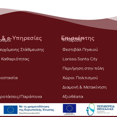
 & e-Υπηρεσίες
Επισκέπτης
ταθμοί
Η Λάρισα
εγχόμενης Στάθμευσης
Φεστιβάλ Πηνειού
 Καθαριότητας
Larissa Santa City
Περιήγηση στην πόλη
ροστασία
Χώροι Πολιτισμού
Διαμονή & Μετακίνηση
Προτάσεις/Παράπονα
Αξιοθέατα