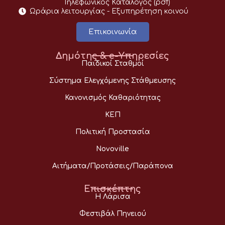
Τηλεφωνικός Κατάλογος (pdf)
Ωράρια λειτουργίας - Eξυπηρέτηση κοινού
Επικοινωνία
Δημότης & e-Υπηρεσίες
Παιδικοί Σταθμοί
Σύστημα Ελεγχόμενης Στάθμευσης
Κανονισμός Καθαριότητας
ΚΕΠ
Πολιτική Προστασία
Novoville
Αιτήματα/Προτάσεις/Παράπονα
Επισκέπτης
Η Λάρισα
Φεστιβάλ Πηνειού