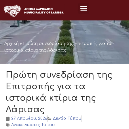
Μετάβαση
στο
περιεχόμενο
Αρχική
»
Πρώτη συνεδρίαση της Επιτροπής για τα
ιστορικά κτίρια της Λάρισας
Πρώτη συνεδρίαση της
Επιτροπής για τα
ιστορικά κτίρια της
Λάρισας
27 Απριλίου, 2026
Δελτία Τύπου
Ανακοινώσεις Τύπου