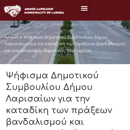
Μετάβαση
στο
περιεχόμενο
Αρχική
»
Ψήφισμα Δημοτικού Συμβουλίου Δήμου
Λαρισαίων για την καταδίκη των πράξεων βανδαλισμού
και καταστροφής δημοτικής περιουσίας
Ψήφισμα Δημοτικού
Συμβουλίου Δήμου
Λαρισαίων για την
καταδίκη των πράξεων
βανδαλισμού και