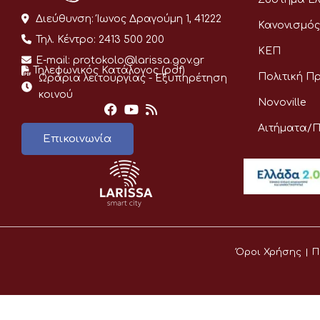
Διεύθυνση:
Ίωνος Δραγούμη 1, 41222
Κανονισμός
Τηλ. Κέντρο:
2413 500 200
ΚΕΠ
E-mail:
protokolo@larissa.gov.gr
Τηλεφωνικός Κατάλογος (pdf)
Πολιτική Π
Ωράρια λειτουργίας - Eξυπηρέτηση
κοινού
Novoville
Αιτήματα/
Επικοινωνία
Όροι Χρήσης
Π