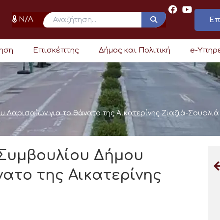
N/A
Επ
ρηση
Επισκέπτης
Δήμος και Πολιτική
e-Υπηρ
 Λαρισαίων για το θάνατο της Αικατερίνης Ζιαζιά-Σουφλιά
Συμβουλίου Δήμου
νατο της Αικατερίνης