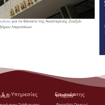
ουλίου
για το θάνατο της Αικατερίνης Ζιαζιά-
 Δήμου Λαρισαίων.
 & e-Υπηρεσίες
Επισκέπτης
ταθμοί
Η Λάρισα
εγχόμενης Στάθμευσης
Φεστιβάλ Πηνειού