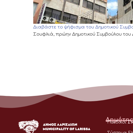
Διαβάστε το ψήφισμα του Δημοτικού Συμβ
Σουφλιά, πρώην Δημοτικού Συμβούλου του
Δημότης
Παιδικοί Σ
Σύστημα Ελ