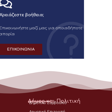
Χρειάζεστε βοήθεια;
Επικοινωνήστε μαζί μας για οποιαδήποτε
απορία
ΕΠΙΚΟΙΝΩΝΙΑ
Δήμος και Πολιτική
Δημοτικό Συμβούλιο
Δημοτική Επιτροπή