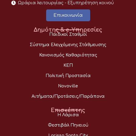
Ωράρια λειτουργίας - Eξυπηρέτηση κοινού
Επικοινωνία
Δημότης & e-Υπηρεσίες
Παιδικοί Σταθμοί
Σύστημα Ελεγχόμενης Στάθμευσης
Κανονισμός Καθαριότητας
ΚΕΠ
Πολιτική Προστασία
Novoville
Αιτήματα/Προτάσεις/Παράπονα
Επισκέπτης
Η Λάρισα
Φεστιβάλ Πηνειού
Larissa Santa City