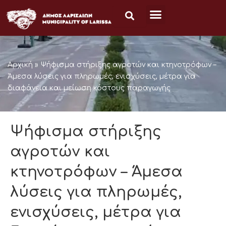
Μετάβαση
στο
περιεχόμενο
Αρχική
»
Ψήφισμα στήριξης αγροτών και κτηνοτρόφων –
Άμεσα λύσεις για πληρωμές, ενισχύσεις, μέτρα για
διαφάνεια και μείωση κόστους παραγωγής
Ψήφισμα στήριξης
αγροτών και
κτηνοτρόφων – Άμεσα
λύσεις για πληρωμές,
ενισχύσεις, μέτρα για