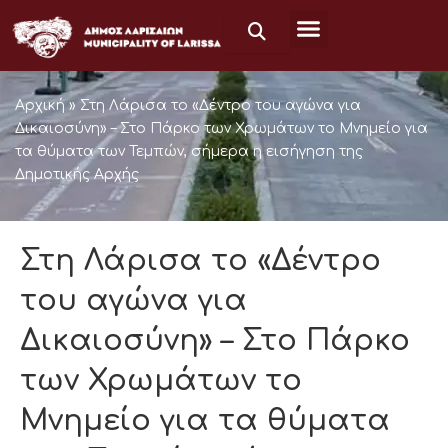
Μετάβαση
στο
περιεχόμενο
Αρχική
»
Στη Λάρισα το «Δέντρο του αγώνα για
Δικαιοσύνη» – Στο Πάρκο των Χρωμάτων το Μνημείο για
τα θύματα των Τεμπών, σήμερα η εισήγηση της
Δημοτικής Αρχής
Στη Λάρισα το «Δέντρο
του αγώνα για
Δικαιοσύνη» – Στο Πάρκο
των Χρωμάτων το
Μνημείο για τα θύματα