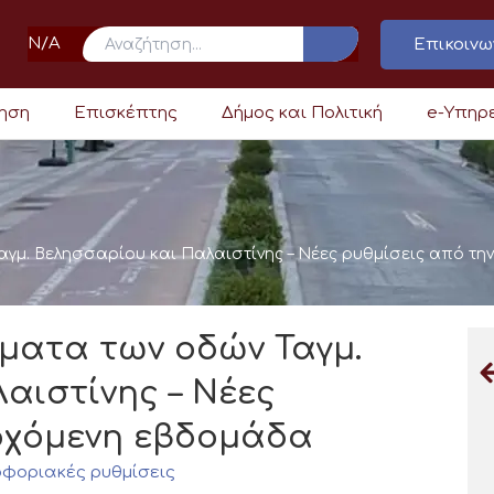
N/A
Επικοινω
ρηση
Επισκέπτης
Δήμος και Πολιτική
e-Υπηρ
αγμ. Βελησσαρίου και Παλαιστίνης – Νέες ρυθμίσεις από τ
ματα των οδών Ταγμ.
αιστίνης – Νέες
ερχόμενη εβδομάδα
οφοριακές ρυθμίσεις