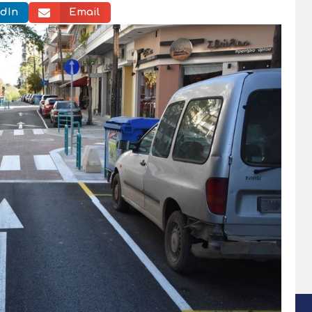
dIn
Email