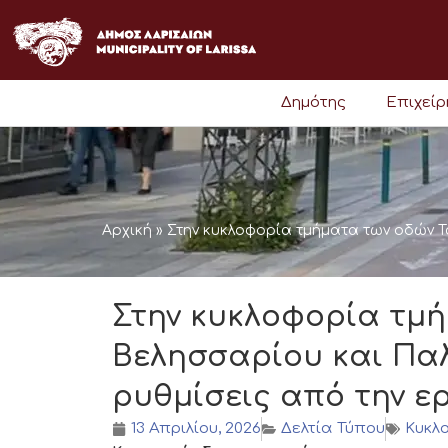
Μετάβαση
στο
περιεχόμενο
Δημότης
Επιχεί
Αρχική
»
Στην κυκλοφορία τμήματα των οδών Τ
Στην κυκλοφορία τμή
Βελησσαρίου και Παλ
ρυθμίσεις από την 
13 Απριλίου, 2026
Δελτία Τύπου
Κυκλ