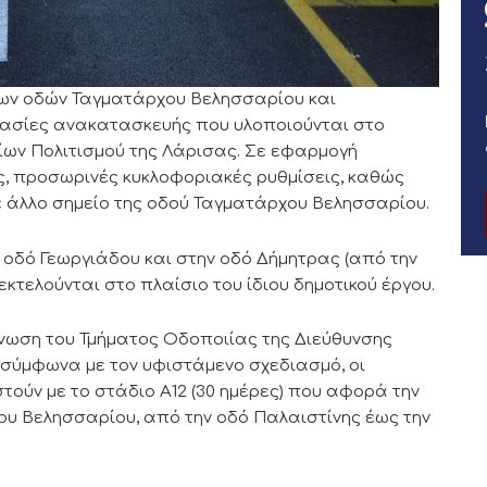
ων οδών Ταγματάρχου Βελησσαρίου και
γασίες ανακατασκευής που υλοποιούνται στο
είων Πολιτισμού της Λάρισας. Σε εφαρμογή
ς, προσωρινές κυκλοφοριακές ρυθμίσεις, καθώς
σε άλλο σημείο της οδού Ταγματάρχου Βελησσαρίου.
 οδό Γεωργιάδου και στην οδό Δήμητρας (από την
κτελούνται στο πλαίσιο του ίδιου δημοτικού έργου.
ίνωση του Τμήματος Οδοποιίας της Διεύθυνσης
 σύμφωνα με τον υφιστάμενο σχεδιασμό, οι
ούν με το στάδιο Α12 (30 ημέρες) που αφορά την
υ Βελησσαρίου, από την οδό Παλαιστίνης έως την