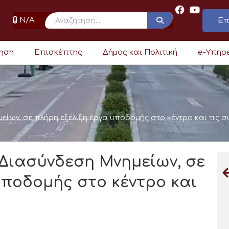
N/A
Επ
ρηση
Επισκέπτης
Δήμος και Πολιτική
e-Υπηρ
είων, σε πλήρη εξέλιξη έργα υποδομής στο κέντρο και τις σ
 Διασύνδεση Μνημείων, σε
υποδομής στο κέντρο και