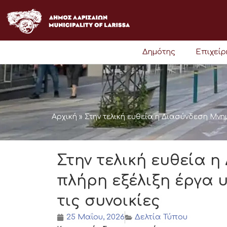
Μετάβαση
στο
περιεχόμενο
Δημότης
Επιχεί
Αρχική
»
Στην τελική ευθεία η Διασύνδεση Μνημ
Στην τελική ευθεία η
πλήρη εξέλιξη έργα 
τις συνοικίες
25 Μαΐου, 2026
Δελτία Τύπου