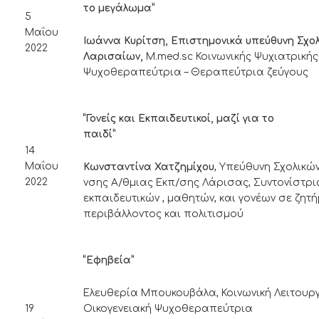
το μεγάλωμα”
5
Μαΐου
Ιωάννα Κυρίτση, Επιστημονικά υπεύθυνη Σχολ
2022
Λαρισαίων,
M.med.sc Κοινωνικής Ψυχιατρική
Ψυχοθεραπεύτρια – Θεραπεύτρια ζεύγους
“Γονείς και Εκπαιδευτικοί, μαζί για το
παιδί
14
Μαΐου
Κωνσταντίνα Χατζημίχου
, Υπεύθυνη Σχολικώ
2022
νσης Α/θμιας Εκπ/σης Λάρισας, Συντονίστρ
εκπαιδευτικών , μαθητών, και γονέων σε ζητ
περιβάλλοντος και πολιτισμού
“Εφηβεία”
Ελευθερία Μπουκουβάλα, Κοινωνική Λειτουργ
Οικογενειακή Ψυχοθεραπεύτρια
19