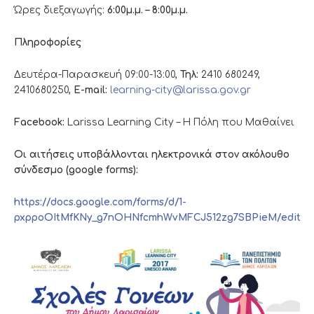
Ώρες διεξαγωγής:
6:00μ.μ. – 8:00μ.μ.
Πληροφορίες
Δευτέρα-Παρασκευή 09:00-13:00,
Τηλ:
2410 680249,
2410680250,
E-mail:
learning-city@larissa.gov.gr
Facebook:
Larissa Learning City – Η Πόλη που Μαθαίνει
Οι αιτήσεις υποβάλλονται ηλεκτρονικά στον ακόλουθο
σύνδεσμο (google forms):
https://docs.google.com/forms/d/1-
pxppoOItMfKNy_g7nOHNfcmhWvMFCJ512zg7SBPieM/edit