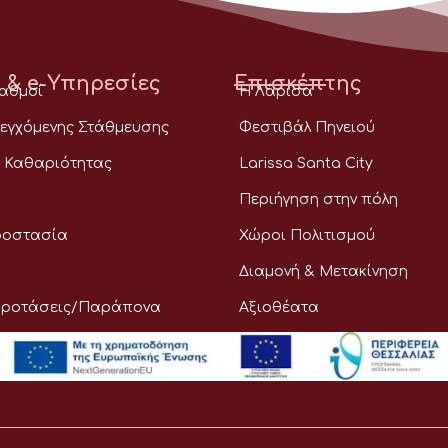
 & e-Υπηρεσίες
Επισκέπτης
ταθμοί
Η Λάρισα
εγχόμενης Στάθμευσης
Φεστιβάλ Πηνειού
 Καθαριότητας
Larissa Santa City
Περιήγηση στην πόλη
ροστασία
Χώροι Πολιτισμού
Διαμονή & Μετακίνηση
Προτάσεις/Παράπονα
Αξιοθέατα