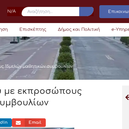
N/A
Επικοινω
ρηση
Επισκέπτης
Δήμος και Πολιτική
e-Υπηρ
ς 15μελών μαθητικών συμβουλίων
υ με εκπροσώπους
συμβουλίων
dIn
Email