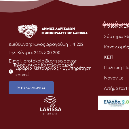
Δημότης
Παιδικοί Σ
Σύστημα Ελ
Διεύθυνση:
Ίωνος Δραγούμη 1, 41222
Κανονισμός
Τηλ. Κέντρο:
2413 500 200
ΚΕΠ
E-mail:
protokolo@larissa.gov.gr
Τηλεφωνικός Κατάλογος (pdf)
Πολιτική Π
Ωράρια λειτουργίας - Eξυπηρέτηση
κοινού
Novoville
Επικοινωνία
Αιτήματα/