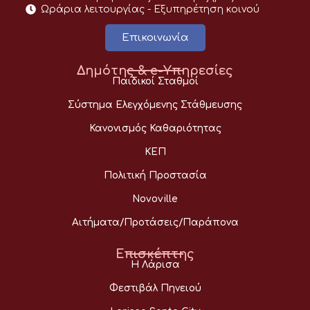
Ωράρια λειτουργίας - Eξυπηρέτηση κοινού
Επικοινωνία
Δημότης & e-Υπηρεσίες
Παιδικοί Σταθμοί
Σύστημα Ελεγχόμενης Στάθμευσης
Κανονισμός Καθαριότητας
ΚΕΠ
Πολιτική Προστασία
Novoville
Αιτήματα/Προτάσεις/Παράπονα
Επισκέπτης
Η Λάρισα
Φεστιβάλ Πηνειού