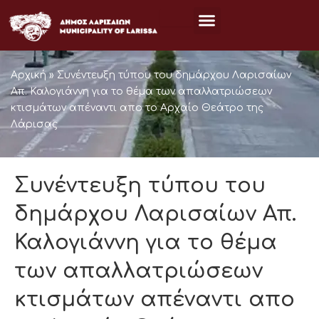
Μετάβαση
στο
περιεχόμενο
Αρχική
»
Συνέντευξη τύπου του δημάρχου Λαρισαίων
Απ. Καλογιάννη για το θέμα των απαλλατριώσεων
κτισμάτων απέναντι απο το Αρχαίο Θεάτρο της
Λάρισας
Συνέντευξη τύπου του
δημάρχου Λαρισαίων Απ.
Καλογιάννη για το θέμα
των απαλλατριώσεων
κτισμάτων απέναντι απο