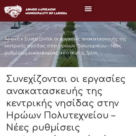
Μετάβαση
στο
περιεχόμενο
Αρχική
»
Συνεχίζονται οι εργασίες ανακατασκευής της
κεντρικής νησίδας στην Ηρώων Πολυτεχνείου – Νέες
ρυθμίσεις κυκλοφορίας από αύριο, Τρίτη
Συνεχίζονται οι εργασίες
ανακατασκευής της
κεντρικής νησίδας στην
Ηρώων Πολυτεχνείου –
Νέες ρυθμίσεις