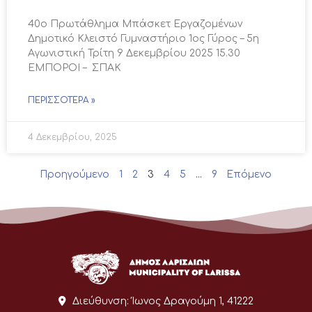
40ο Πρωτάθλημα Μπάσκετ Εργαζομένων
Δημοτικό Κλειστό Γυμναστήριο 1ος Γύρος – 5η
Αγωνιστική Τρίτη 9 Δεκεμβρίου 2025 15.30
ΕΜΠΟΡΟΙ – ΣΠΑΚ
ΠΕΡΙΣΣΌΤΕΡΑ »
4 Δεκεμβρίου, 2025
Προηγούμενο
1
2
3
4
5
…
9
Επόμενο
Διεύθυνση:
Ίωνος Δραγούμη 1, 41222