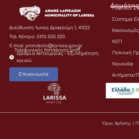
Δημότης
Παιδικοί Σ
Σύστημα Ελ
Διεύθυνση:
Ίωνος Δραγούμη 1, 41222
Κανονισμός
Τηλ. Κέντρο:
2413 500 200
ΚΕΠ
E-mail:
protokolo@larissa.gov.gr
Τηλεφωνικός Κατάλογος (pdf)
Πολιτική Π
Ωράρια λειτουργίας - Eξυπηρέτηση
κοινού
Novoville
Επικοινωνία
Αιτήματα/
Όροι Χρήσης
Π