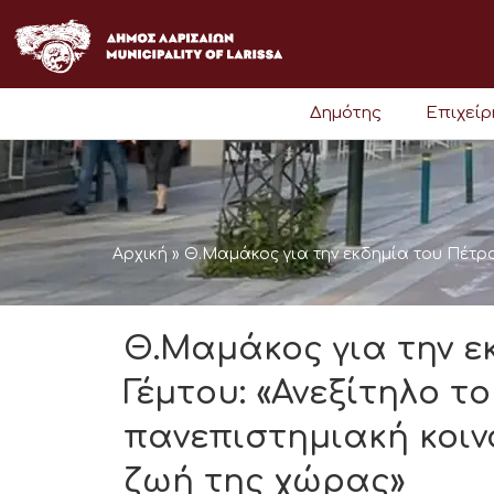
Μετάβαση
στο
περιεχόμενο
Δημότης
Επιχεί
Αρχική
»
Θ.Μαμάκος για την εκδημία του Πέτρ
Θ.Μαμάκος για την ε
Γέμτου: «Ανεξίτηλο 
πανεπιστημιακή κοιν
ζωή της χώρας»