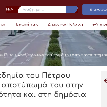
N/A
Επικοινω
ρηση
Επισκέπτης
Δήμος και Πολιτική
e-Υπηρ
ου Γέμτου: «Ανεξίτηλο το αποτύπωμά του στην πανεπιστημια
κδημία του Πέτρου
το αποτύπωμά του στην
ότητα και στη δημόσια