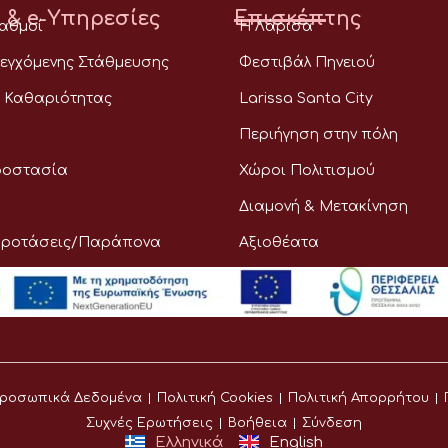
 & e-Υπηρεσίες
Επισκέπτης
ταθμοί
Η Λάρισα
εγχόμενης Στάθμευσης
Φεστιβάλ Πηνειού
 Καθαριότητας
Larissa Santa City
Περιήγηση στην πόλη
ροστασία
Χώροι Πολιτισμού
Διαμονή & Μετακίνηση
Προτάσεις/Παράπονα
Αξιοθέατα
ροσωπικά Δεδομένα
Πολιτική Cookies
Πολιτική Απορρήτου
Συχνές Ερωτήσεις
Βοήθεια
Σύνδεση
Ελληνικά
English