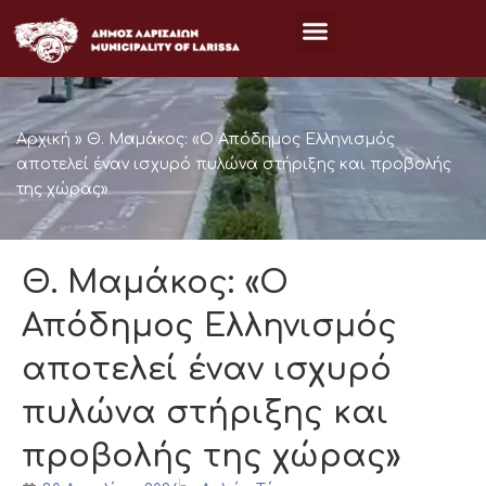
Μετάβαση
στο
περιεχόμενο
Αρχική
»
Θ. Μαμάκος: «Ο Απόδημος Ελληνισμός
αποτελεί έναν ισχυρό πυλώνα στήριξης και προβολής
της χώρας»
Θ. Μαμάκος: «Ο
Απόδημος Ελληνισμός
αποτελεί έναν ισχυρό
πυλώνα στήριξης και
προβολής της χώρας»