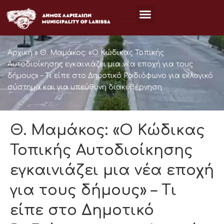
Μετάβαση
στο
περιεχόμενο
Αρχική
»
Θ. Μαμάκος: «Ο Κώδικας Τοπικής
Αυτοδιοίκησης εγκαινιάζει μια νέα εποχή για τους
δήμους» – Τι είπε στο Δημοτικό Ραδιόφωνο για εκλογικό
σύστημα και για υπεύθυνη διακυβέρνηση
Θ. Μαμάκος: «Ο Κώδικας
Τοπικής Αυτοδιοίκησης
εγκαινιάζει μια νέα εποχή
για τους δήμους» – Τι
είπε στο Δημοτικό