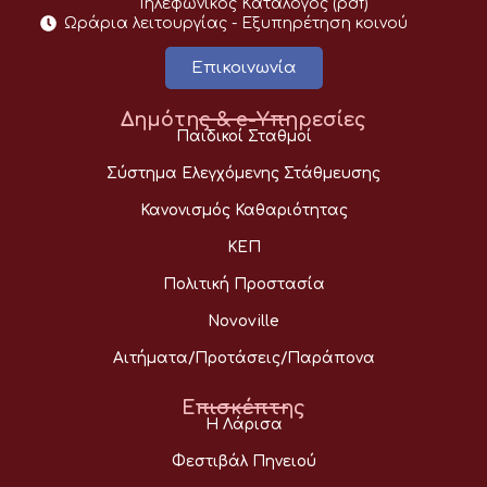
Τηλεφωνικός Κατάλογος (pdf)
Ωράρια λειτουργίας - Eξυπηρέτηση κοινού
Επικοινωνία
Δημότης & e-Υπηρεσίες
Παιδικοί Σταθμοί
Σύστημα Ελεγχόμενης Στάθμευσης
Κανονισμός Καθαριότητας
ΚΕΠ
Πολιτική Προστασία
Novoville
Αιτήματα/Προτάσεις/Παράπονα
Επισκέπτης
Η Λάρισα
Φεστιβάλ Πηνειού