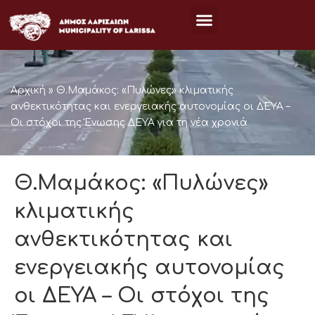
Μετάβαση
στο
περιεχόμενο
Αρχική
»
Θ.Μαμάκος: «Πυλώνες» κλιματικής
ανθεκτικότητας και ενεργειακής αυτονομίας οι ΔΕΥΑ –
Οι στόχοι της Ένωσης ΔΕΥΑ για τη νέα χρονιά
Θ.Μαμάκος: «Πυλώνες»
κλιματικής
ανθεκτικότητας και
ενεργειακής αυτονομίας
οι ΔΕΥΑ – Οι στόχοι της