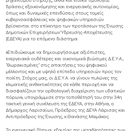
μηχανισμού στήριξης, αλλά και ειδικά τιμολόγια,
δράσεις εξοικονόμησης και ενεργειακής αυτονομίας,
όπως και δυναμικές επενδύσεις στους τομείς
κυβερνοασφάλειας και ψηφιακών υπηρεσιών
βρίσκονται στο επίκεντρο των προτάσεων της Ένωσης
Δημοτικών Επιχειρήσεων Ύδρευσης-Αποχέτευσης
(ΕΔΕΥΑ) για το επόμενο διάστημα.
«Επιδιώκουμε να δημιουργήσουμε αξιόπιστες,
ενεργειακά ουδέτερες και οικονομικά βιώσιμες Δ.Ε.Υ.Α.,
“θωρακισμένες” στις απαιτήσεις του ψηφιακού
μέλλοντος και με υψηλό επίπεδο υπηρεσιών προς τον
πολίτη. Στόχος μας, οι Δ.Ε.Υ.Α. να γίνουν πυλώνες της
κλιματικής ανθεκτικότητας σε κάθε περιοχή και να
διασφαλίζουν την ορθολογική διαχείριση των υδατικών
πόρων», υπογράμμισε στην τοποθέτησή του στην 34η
τακτική γενική συνέλευση της ΕΔΕΥΑ, στην Αθήνα, ο
Δήμαρχος Λαρισαίων, Πρόεδρος της ΔΕΥΑ Λάρισας και
Αντιπρόεδρος της Ένωσης, κ.Θανάσης Μαμάκος.
Το ενεργειακό ζήτημα, εξαιτίας της μεταβλητότητας των