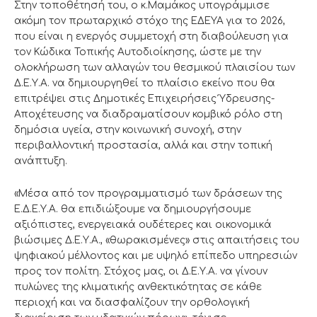
Στην τοποθέτησή του, ο κ.Μαμάκος υπογράμμισε
ακόμη τον πρωταρχικό στόχο της ΕΔΕΥΑ για το 2026,
που είναι η ενεργός συμμετοχή στη διαβούλευση για
τον Κώδικα Τοπικής Αυτοδιοίκησης, ώστε με την
ολοκλήρωση των αλλαγών του θεσμικού πλαισίου των
Δ.Ε.Υ.Α. να δημιουργηθεί το πλαίσιο εκείνο που θα
επιτρέψει στις Δημοτικές Επιχειρήσεις Ύδρευσης-
Αποχέτευσης να διαδραματίσουν κομβικό ρόλο στη
δημόσια υγεία, στην κοινωνική συνοχή, στην
περιβαλλοντική προστασία, αλλά και στην τοπική
ανάπτυξη.
«Μέσα από τον προγραμματισμό των δράσεων της
Ε.Δ.Ε.Υ.Α. θα επιδιώξουμε να δημιουργήσουμε
αξιόπιστες, ενεργειακά ουδέτερες και οικονομικά
βιώσιμες Δ.Ε.Υ.Α., «θωρακισμένες» στις απαιτήσεις του
ψηφιακού μέλλοντος και με υψηλό επίπεδο υπηρεσιών
προς τον πολίτη. Στόχος μας, οι Δ.Ε.Υ.Α. να γίνουν
πυλώνες της κλιματικής ανθεκτικότητας σε κάθε
περιοχή και να διασφαλίζουν την ορθολογική