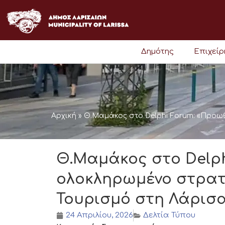
Μετάβαση
στο
περιεχόμενο
Δημότης
Επιχεί
Αρχική
»
Θ.Μαμάκος στο Delphi Forum: «Προω
Θ.Μαμάκος στο Delp
ολοκληρωμένο στρατη
Τουρισμό στη Λάρισ
24 Απριλίου, 2026
Δελτία Τύπου