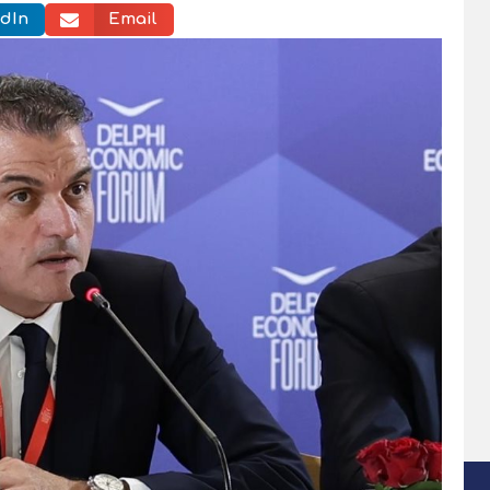
dIn
Email