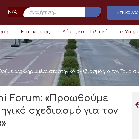
N/A
Επικοινω
ρηση
Επισκέπτης
Δήμος και Πολιτική
e-Υπηρ
θούμε ολοκληρωμένο στρατηγικό σχεδιασμό για τον Τουρισ
hi Forum: «Προωθούμε
γικό σχεδιασμό για τον
α»