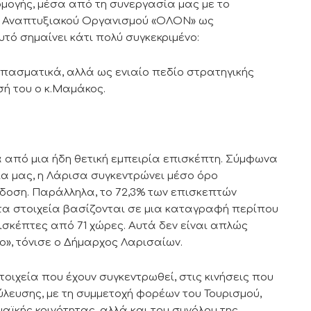
ρμογής, μέσα από τη συνεργασία μας με το
ου Αναπτυξιακού Οργανισμού «ΟΛΟΝ» ως
τό σημαίνει κάτι πολύ συγκεκριμένο:
σπασματικά, αλλά ως ενιαίο πεδίο στρατηγικής
σή του ο κ.Μαμάκος.
ά από μια ήδη θετική εμπειρία επισκέπτη. Σύμφωνα
ια μας, η Λάρισα συγκεντρώνει μέσο όρο
πίδοση. Παράλληλα, το 72,3% των επισκεπτών
ι τα στοιχεία βασίζονται σε μια καταγραφή περίπου
ισκέπτες από 71 χώρες. Αυτά δεν είναι απλώς
ιο», τόνισε ο Δήμαρχος Λαρισαίων.
ιχεία που έχουν συγκεντρωθεί, στις κινήσεις που
ούλευσης, με τη συμμετοχή φορέων του Τουρισμού,
αϊκής κοινότητας, αλλά και του συνόλου της