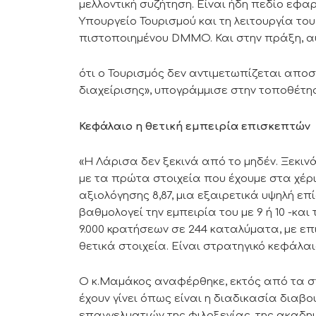
μελλοντική συζήτηση. Είναι ήδη πεδίο εφα
Υπουργείο Τουρισμού και τη λειτουργία τ
πιστοποιημένου DMMO. Και στην πράξη, αυ
ότι ο Τουρισμός δεν αντιμετωπίζεται απο
διαχείρισης», υπογράμμισε στην τοποθέτη
Κεφάλαιο η θετική εμπειρία επισκεπτών
«Η Λάρισα δεν ξεκινά από το μηδέν. Ξεκιν
με τα πρώτα στοιχεία που έχουμε στα χέρ
αξιολόγησης 8,87, μια εξαιρετικά υψηλή ε
βαθμολογεί την εμπειρία του με 9 ή 10 -κα
9.000 κρατήσεων σε 244 καταλύματα, με επ
θετικά στοιχεία. Είναι στρατηγικό κεφάλα
Ο κ.Μαμάκος αναφέρθηκε, εκτός από τα στο
έχουν γίνει όπως είναι η διαδικασία διαβ
επαγγελματιών της φιλοξενίας, της ακαδημ