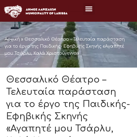
Μετάβαση
στο
περιεχόμενο
Αρχική
»
Θεσσαλικό Θέατρο – Τελευταία παράσταση
για το έργο της Παιδικής- Εφηβικής Σκηνής «Αγαπητέ
μου Τσάρλυ, Καλά Χριστούγεννα»
Θεσσαλικό Θέατρο –
Τελευταία παράσταση
για το έργο της Παιδικής-
Εφηβικής Σκηνής
«Αγαπητέ μου Τσάρλυ,