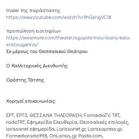
trailer της παράστασης
https://www.youtube.com/watch?v=9hG6rigVC18
προπώληση εισιτηρίων
https://www.more.com/theater/agapite-mou-tsarly-kala-
xristougenna/
Εκ μέρους του Θεσσαλικού Θεάτρου
Ο Καλλιτεχνικός Διευθυντής
Ορέστης Τάτσης
Χορηγοί επικοινωνίας:
ΕΡΤ, ΕΡΤ3, ΘΕΣΣΑΛΙΑ ΤΗΛΕΟΡΑΣΗ, FormediaTV, TRT,
radioTRT, Εφημερίδα Ελευθερία, Θεσσαλικές επιλογές,
larissanet εφημερίδα, Larissanet.gr, Larissapress.gr,
Formediaradio99,8, OnLarisa,.gr, Paidis.com,